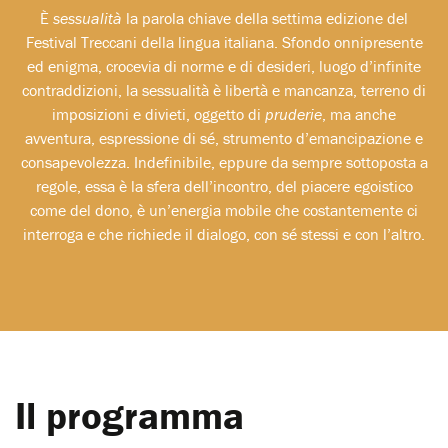
È
sessualità
la parola chiave della settima edizione del
Festival Treccani della lingua italiana. Sfondo onnipresente
ed enigma, crocevia di norme e di desideri, luogo d’infinite
contraddizioni, la sessualità è libertà e mancanza, terreno di
imposizioni e divieti, oggetto di
pruderie
, ma anche
avventura, espressione di sé, strumento d’emancipazione e
consapevolezza. Indefinibile, eppure da sempre sottoposta a
regole, essa è la sfera dell’incontro, del piacere egoistico
come del dono, è un’energia mobile che costantemente ci
interroga e che richiede il dialogo, con sé stessi e con l’altro.
Il programma