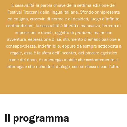
È
sessualità
la parola chiave della settima edizione del
Festival Treccani della lingua italiana. Sfondo onnipresente
ed enigma, crocevia di norme e di desideri, luogo d’infinite
contraddizioni, la sessualità è libertà e mancanza, terreno di
imposizioni e divieti, oggetto di
pruderie
, ma anche
avventura, espressione di sé, strumento d’emancipazione e
consapevolezza. Indefinibile, eppure da sempre sottoposta a
regole, essa è la sfera dell’incontro, del piacere egoistico
come del dono, è un’energia mobile che costantemente ci
interroga e che richiede il dialogo, con sé stessi e con l’altro.
Il programma