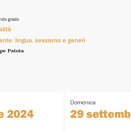
ondo grado
lità
iente: lingua, sessismo e generi
pe Patota
Domenica
e 2024
29 settemb